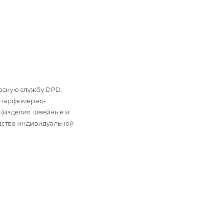
ьерскую службу DPD.
: парфюмерно-
 (изделия швейные и
дства индивидуальной