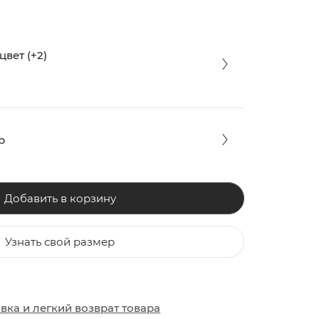
вет (+2)
р
Добавить в корзину
Узнать свой размер
ЗАКИ
ОБУВЬ
ОБУВЬ
авка
и
легкий возврат товара