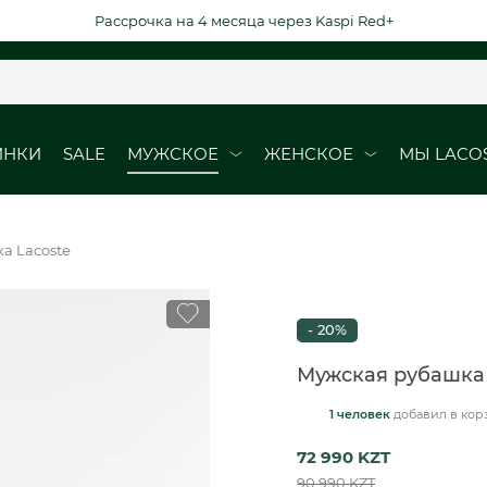
Рассрочка на 4 месяца через Kaspi Red+
ИНКИ
SALE
МУЖСКОЕ
ЖЕНСКОЕ
МЫ LACO
ОБУВЬ
ОБУВЬ
а Lacoste
Кроссовки
Кроссовки
Кеды
Кеды
- 20%
рубашки
Ботинки
Мужская рубашка 
1 человек
добавил
в кор
ВЫЕ ДАТЫ
DURABLE ELEGAN
72 990 KZT
юбки
90 990 KZT