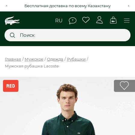
Рассрочка на 4 месяца через Kaspi Red+
Главное меню
Главная
Мужское
Одежда
Рубашки
Мужская рубашка Lacoste
НОВИНКИ
SALE
МУЖСКОЕ
ЖЕНСКОЕ
МЫ LACOSTE