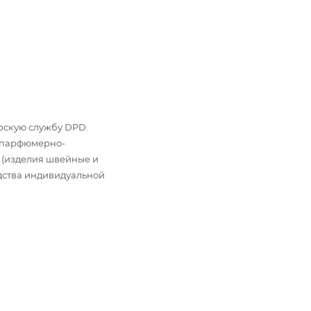
ьерскую службу DPD.
: парфюмерно-
 (изделия швейные и
дства индивидуальной