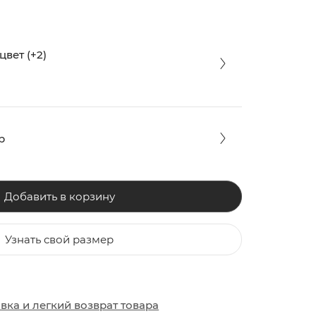
вет (+2)
р
Добавить в корзину
Узнать свой размер
ЗАКИ
ОБУВЬ
ОБУВЬ
авка
и
легкий возврат товара