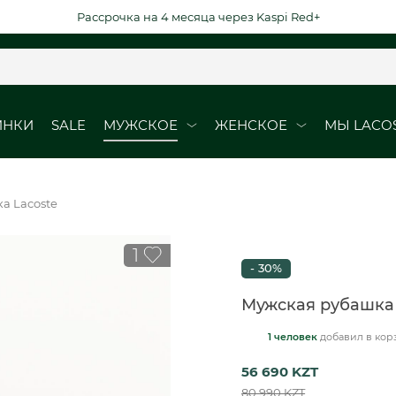
Рассрочка на 4 месяца через Kaspi Red+
ИНКИ
SALE
МУЖСКОЕ
ЖЕНСКОЕ
МЫ LACO
ОБУВЬ
ОБУВЬ
а Lacoste
Кроссовки
Кроссовки
1
Кеды
Кеды
- 30%
рубашки
Ботинки
Мужская рубашка 
1 человек
добавил
в кор
ВЫЕ ДАТЫ
DURABLE ELEGAN
56 690 KZT
юбки
80 990 KZT