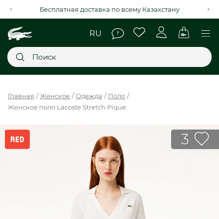
Рассрочка на 4 месяца через Kaspi Red+
Главное меню
Главная
Женское
Одежда
Поло
Женское поло Lacoste Stretch Pique
НОВИНКИ
SALE
3
МУЖСКОЕ
ЖЕНСКОЕ
МЫ LACOSTE