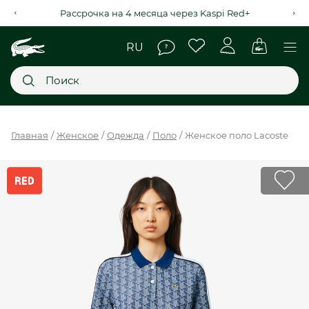
Рассрочка на 4 месяца через Kaspi Red+
Главное меню
Главная
Женское
Одежда
Поло
Женское поло Lacoste
НОВИНКИ
SALE
МУЖСКОЕ
ЖЕНСКОЕ
МЫ LACOSTE