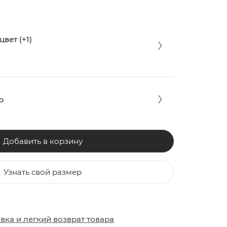
вет (+1)
р
Добавить в корзину
Узнать свой размер
ЗАКИ
ОБУВЬ
ОБУВЬ
авка
и
легкий возврат товара