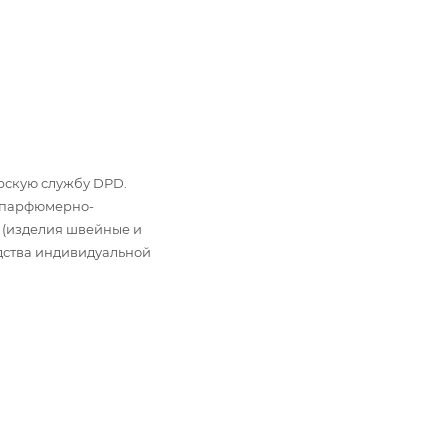
ьерскую службу DPD.
: парфюмерно-
 (изделия швейные и
дства индивидуальной