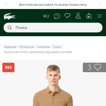
Бесплатная доставка по всему Казахстану
Главное меню
Главная
Мужское
Одежда
Поло
Мужское поло с длинным рукавом Lacoste
НОВИНКИ
SALE
3
МУЖСКОЕ
ЖЕНСКОЕ
МЫ LACOSTE