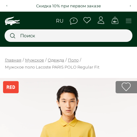
Бесплатная доставка по всему Казахстану
Главное меню
Главная
Мужское
Одежда
Поло
Мужское поло Lacoste PARIS POLO Regular Fit
НОВИНКИ
SALE
МУЖСКОЕ
ЖЕНСКОЕ
МЫ LACOSTE