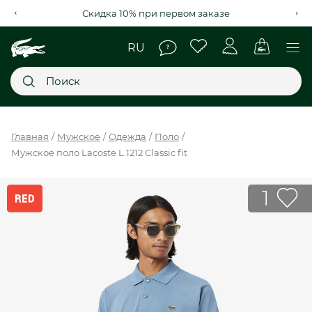
Скидка 10% при первом заказе
Главное меню
Главная
Мужское
Одежда
Поло
Мужское поло Lacoste L.1212 Classic fit
НОВИНКИ
SALE
1
МУЖСКОЕ
ЖЕНСКОЕ
МЫ LACOSTE