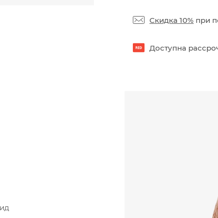
Скидка 10%
при п
Доступна рассроч
мид