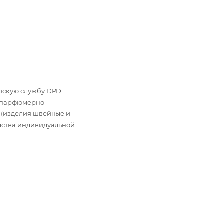
ьерскую службу DPD.
: парфюмерно-
 (изделия швейные и
дства индивидуальной