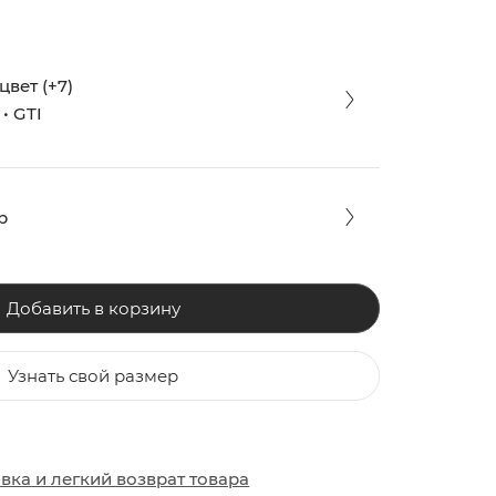
вет (+7)
• GTI
р
Добавить в корзину
Узнать свой размер
ЗАКИ
ОБУВЬ
ОБУВЬ
авка
и
легкий возврат товара