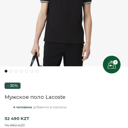
+
- 30%
Мужское поло Lacoste
4 человека
добавили
в корзину
52 490 KZT
74 990 KZT