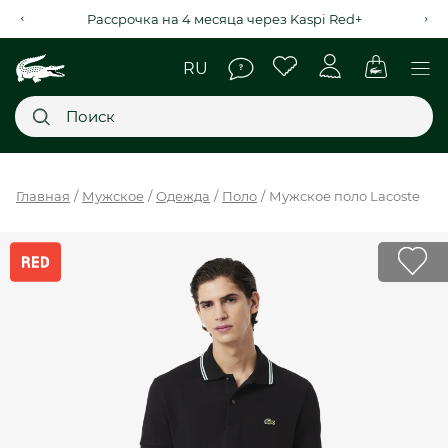
Рассрочка на 4 месяца через Kaspi Red+
Главное меню
Главная
Мужское
Одежда
Поло
Мужское поло Lacoste
НОВИНКИ
SALE
МУЖСКОЕ
ЖЕНСКОЕ
МЫ LACOSTE