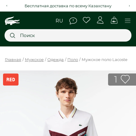
Рассрочка на 4 месяца через Kaspi Red+
Главное меню
Главная
Мужское
Одежда
Поло
Мужское поло Lacoste
НОВИНКИ
1
SALE
МУЖСКОЕ
ЖЕНСКОЕ
МЫ LACOSTE