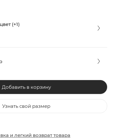
вет (+1)
р
Добавить в корзину
Узнать свой размер
ЗАКИ
ОБУВЬ
ОБУВЬ
авка
и
легкий возврат товара