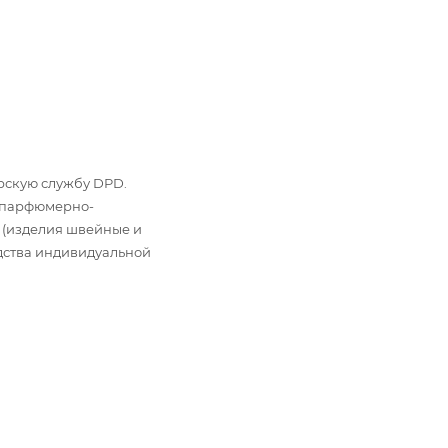
ьерскую службу DPD.
: парфюмерно-
 (изделия швейные и
дства индивидуальной