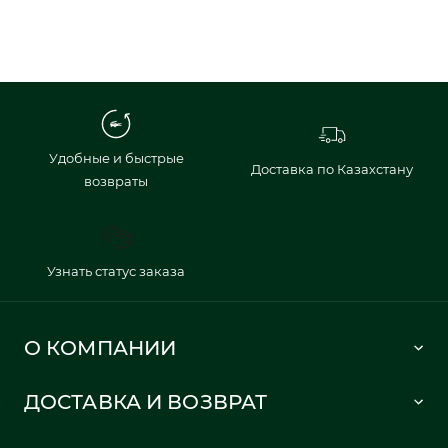
Удобные и быстрые
Доставка по Казахстану
возвраты
Узнать статус заказа
О КОМПАНИИ
Lacoste 1933
ДОСТАВКА И ВОЗВРАТ
Политика в отношении обработки персональных данных
Как сделать заказ
Публичная оферта