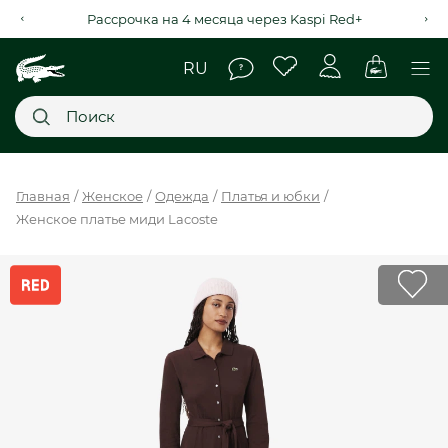
Рассрочка на 4 месяца через Kaspi Red+
Главное меню
Главная
Женское
Одежда
Платья и юбки
Женское платье миди Lacoste
НОВИНКИ
SALE
МУЖСКОЕ
ЖЕНСКОЕ
МЫ LACOSTE