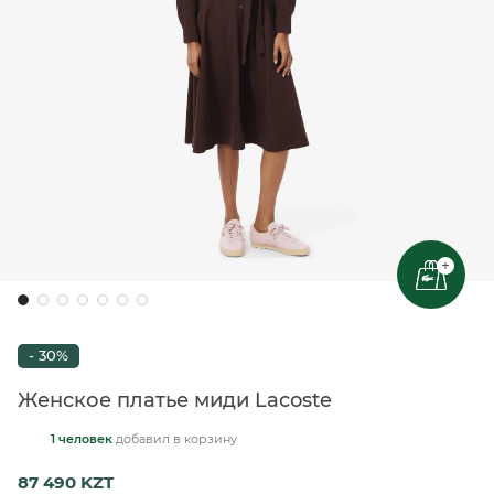
+
- 30%
Женское платье миди Lacoste
1 человек
добавил
в корзину
87 490 KZT