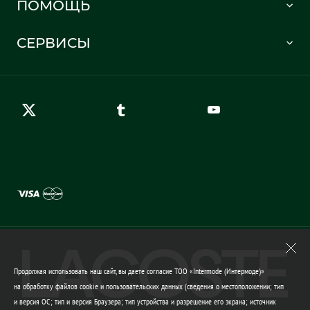
ПОМОЩЬ
Информация о доставке
Часто задаваемые вопросы
Отслеживание заказа
СЕРВИСЫ
Карта сайта
Правила возврата
Создать аккаунт
Контакты
Гарантия качества
Продолжая использовать наш сайт, вы даете согласие ТОО «Intermode (Интермоде)»
на обработку файлов cookie и пользовательских данных (сведения о местоположении; тип
и версия ОС; тип и версия Браузера; тип устройства и разрешение его экрана; источник