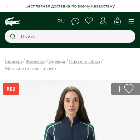
Рассрочка на 4 месяца через Kaspi Red+
Главное меню
Главная
Женское
Одежда
Платья и юбки
Женское платье Lacoste
НОВИНКИ
SALE
1
МУЖСКОЕ
ЖЕНСКОЕ
МЫ LACOSTE