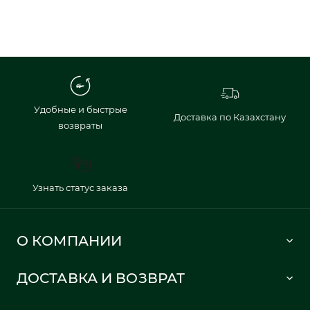
Удобные и быстрые
Доставка по Казахстану
возвраты
Узнать статус заказа
О КОМПАНИИ
Lacoste 1933
ДОСТАВКА И ВОЗВРАТ
Политика в отношении обработки персональных данных
Как сделать заказ
Публичная оферта