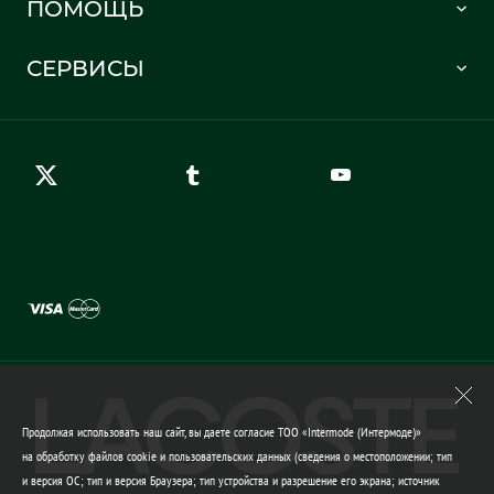
ПОМОЩЬ
Информация о доставке
Часто задаваемые вопросы
Отслеживание заказа
СЕРВИСЫ
Карта сайта
Правила возврата
Создать аккаунт
Контакты
Гарантия качества
Продолжая использовать наш сайт, вы даете согласие ТОО «Intermode (Интермоде)»
на обработку файлов cookie и пользовательских данных (сведения о местоположении; тип
и версия ОС; тип и версия Браузера; тип устройства и разрешение его экрана; источник