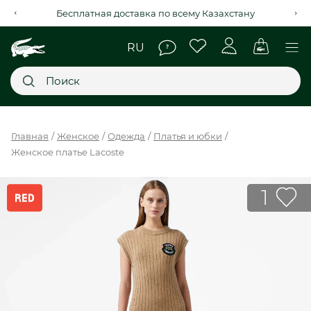
Рассрочка на 4 месяца через Kaspi Red+
Главное меню
Главная
Женское
Одежда
Платья и юбки
Женское платье Lacoste
НОВИНКИ
SALE
1
МУЖСКОЕ
ЖЕНСКОЕ
МЫ LACOSTE