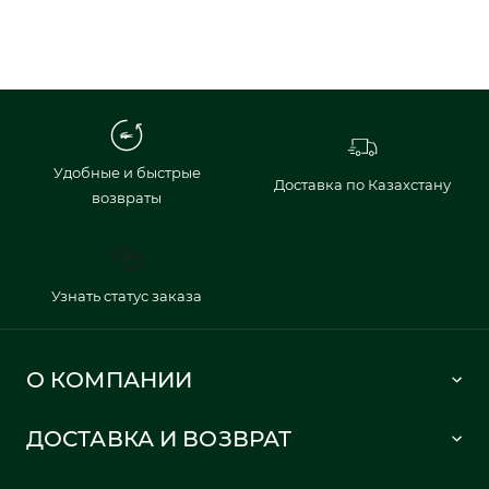
Удобные и быстрые
Доставка по Казахстану
возвраты
Узнать статус заказа
О КОМПАНИИ
Lacoste 1933
ДОСТАВКА И ВОЗВРАТ
Политика в отношении обработки персональных данных
Как сделать заказ
Публичная оферта