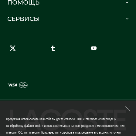
ПОМОЩЬ
Информация о доставке
Часто задаваемые вопросы
Отслеживание заказа
СЕРВИСЫ
Карта сайта
Правила возврата
Создать аккаунт
Контакты
Гарантия качества
Продолжая использовать наш сайт, вы даете согласие ТОО «Intermode (Интермоде)»
на обработку файлов cookie и пользовательских данных (сведения о местоположении; тип
и версия ОС; тип и версия Браузера; тип устройства и разрешение его экрана; источник