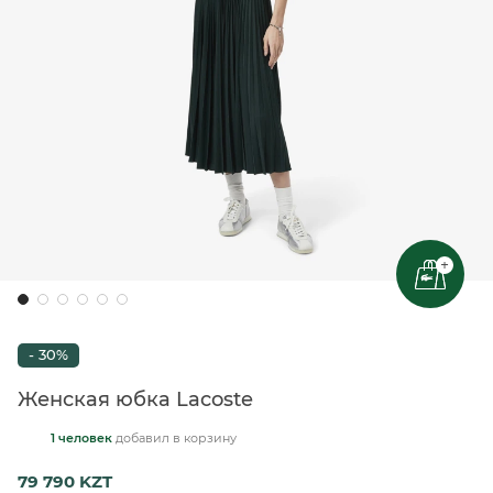
+
- 30%
Женская юбка Lacoste
1 человек
добавил
в корзину
79 790 KZT