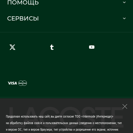
ПОМОЩЬ
Информация о доставке
Часто задаваемые вопросы
Отслеживание заказа
СЕРВИСЫ
Карта сайта
Правила возврата
Создать аккаунт
Контакты
Гарантия качества
Продолжая использовать наш сайт, вы даете согласие ТОО «Intermode (Интермоде)»
на обработку файлов cookie и пользовательских данных (сведения о местоположении; тип
и версия ОС; тип и версия Браузера; тип устройства и разрешение его экрана; источник