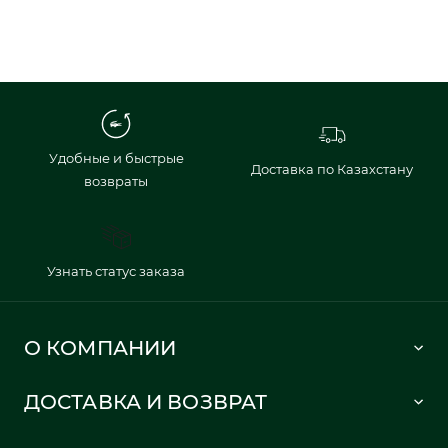
Удобные и быстрые
Доставка по Казахстану
возвраты
Узнать статус заказа
О КОМПАНИИ
Lacoste 1933
ДОСТАВКА И ВОЗВРАТ
Политика в отношении обработки персональных данных
Как сделать заказ
Публичная оферта