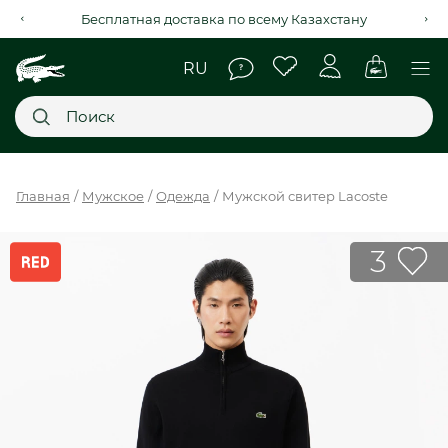
Бесплатная доставка по всему Казахстану
Главное меню
Главная
Мужское
Одежда
Мужской свитер Lacoste
НОВИНКИ
3
SALE
МУЖСКОЕ
ЖЕНСКОЕ
МЫ LACOSTE