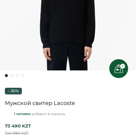
+
- 30%
Мужской свитер Lacoste
1 человек
добавил
в корзину
73 490 KZT
104 990 KZT