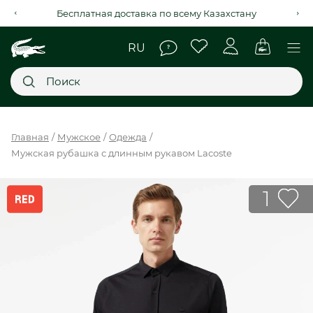
Рассрочка на 4 месяца через Kaspi Red+
Главное меню
Главная
Мужское
Одежда
Мужская рубашка с длинным рукавом Lacoste
НОВИНКИ
SALE
1
МУЖСКОЕ
ЖЕНСКОЕ
МЫ LACOSTE