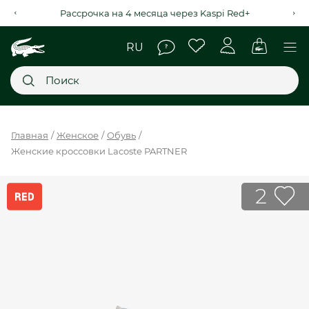
Рассрочка на 4 месяца через Kaspi Red+
Главное меню
Главная
Женское
Обувь
Женские кроссовки Lacoste PARTNER
НОВИНКИ
SALE
2
МУЖСКОЕ
ЖЕНСКОЕ
МЫ LACOSTE