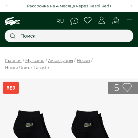
Рассрочка на 4 месяца через Kaspi Red+
Главное меню
Главная
Мужское
Аксессуары
Носки
Носки Unisex Lacoste
НОВИНКИ
SALE
5
МУЖСКОЕ
ЖЕНСКОЕ
МЫ LACOSTE