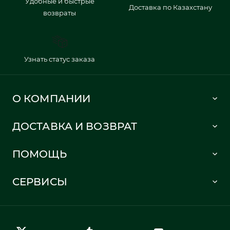
Удобные и быстрые
Доставка по Казахстану
возвраты
Узнать статус заказа
О КОМПАНИИ
Lacoste 1933
ДОСТАВКА И ВОЗВРАТ
Политика в отношении обработки персональных данных
Как сделать заказ
Публичная оферта
ПОМОЩЬ
Информация о доставке
Часто задаваемые вопросы
Отслеживание заказа
СЕРВИСЫ
Карта сайта
Правила возврата
Создать аккаунт
Контакты
Гарантия качества