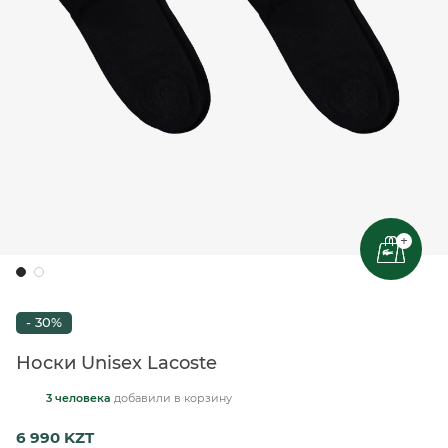
+
- 30%
Носки Unisex Lacoste
3 человека
добавили
в корзину
6 990 KZT