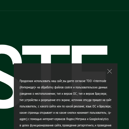
Продолжая использовать наш сайт, вы даете согласие ТОО «Intermode
(Интермоде)» на обработку файлов cookie и пользовательских данных
(сведения о местоположении; тип и версия ОС; тип и версия Браузера;
тип устройства и разрешение его экрана; источник откуда пришел на сайт
пользователь; с какого сайта или по какой рекламе; язык ОС и Браузера;
какие страницы открывает и на какие кнопки нажимает пользователь; ip-
адрес) с помощью интернет-сервисов Яндекс.Метрика и GoogleAnalytics
в целях функционирования сайта, проведения ретаргетинга, и проведения