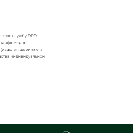
ьерскую службу DPD.
: парфюмерно-
 (изделия швейные и
дства индивидуальной