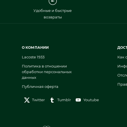
Удобные и быстрые
возвраты
О КОМПАНИИ
ДОС
Lacoste 1933
Как 
Политика в отношении
Инфо
обработки персональных
Отсл
данных
Прав
Публичная оферта
Twitter
Tumblr
Youtube