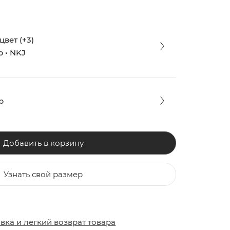
вет (+3)
 • NKJ
р
Добавить в корзину
Узнать свой размер
ЗАКИ
ОБУВЬ
ОБУВЬ
авка
и
легкий возврат товара