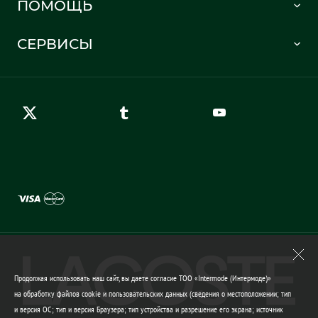
ПОМОЩЬ
Информация о доставке
Часто задаваемые вопросы
Отслеживание заказа
СЕРВИСЫ
Карта сайта
Правила возврата
Создать аккаунт
Контакты
Гарантия качества
Продолжая использовать наш сайт, вы даете согласие ТОО «Intermode (Интермоде)»
на обработку файлов cookie и пользовательских данных (сведения о местоположении; тип
и версия ОС; тип и версия Браузера; тип устройства и разрешение его экрана; источник