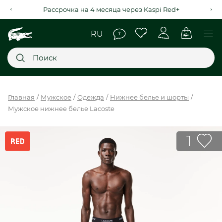
Рассрочка на 4 месяца через Kaspi Red+
Главное меню
Главная
Мужское
Одежда
Нижнее белье и шорты
Мужское нижнее белье Lacoste
НОВИНКИ
SALE
1
МУЖСКОЕ
ЖЕНСКОЕ
МЫ LACOSTE