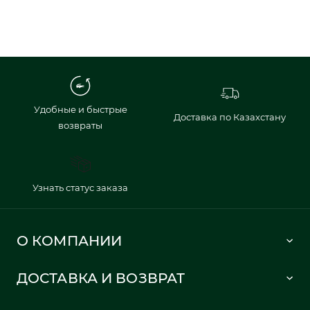
Удобные и быстрые
Доставка по Казахстану
возвраты
Узнать статус заказа
О КОМПАНИИ
Lacoste 1933
ДОСТАВКА И ВОЗВРАТ
Политика в отношении обработки персональных данных
Как сделать заказ
Публичная оферта