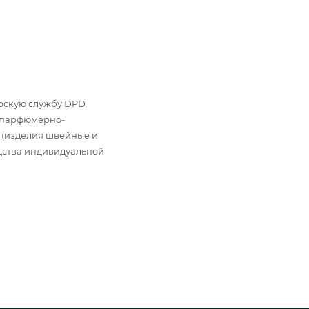
ьерскую службу DPD.
: парфюмерно-
 (изделия швейные и
дства индивидуальной