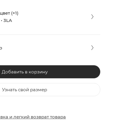
вет (+1)
• 3LA
р
Добавить в корзину
Узнать свой размер
ЗАКИ
ОБУВЬ
ОБУВЬ
авка
и
легкий возврат товара