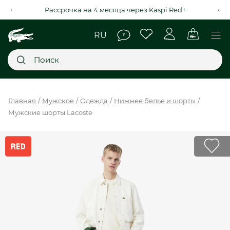
Рассрочка на 4 месяца через Kaspi Red+
Главное меню
Главная
Мужское
Одежда
Нижнее белье и шорты
Мужские шорты Lacoste
НОВИНКИ
SALE
МУЖСКОЕ
ЖЕНСКОЕ
МЫ LACOSTE