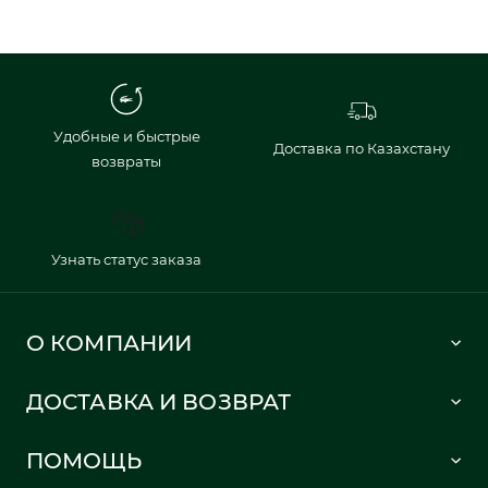
Удобные и быстрые
Доставка по Казахстану
возвраты
Узнать статус заказа
О КОМПАНИИ
Lacoste 1933
ДОСТАВКА И ВОЗВРАТ
Политика в отношении обработки персональных данных
Как сделать заказ
Публичная оферта
ПОМОЩЬ
Информация о доставке