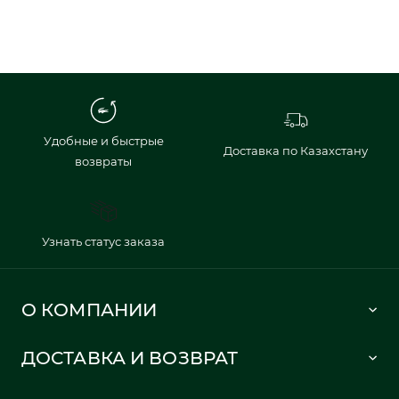
Удобные и быстрые
Доставка по Казахстану
возвраты
Узнать статус заказа
О КОМПАНИИ
Lacoste 1933
ДОСТАВКА И ВОЗВРАТ
Политика в отношении обработки персональных данных
Как сделать заказ
Публичная оферта