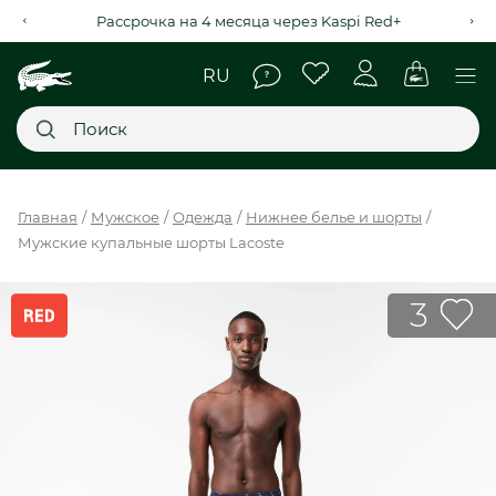
Рассрочка на 4 месяца через Kaspi Red+
Главное меню
Главная
Мужское
Одежда
Нижнее белье и шорты
Мужские купальные шорты Lacoste
НОВИНКИ
SALE
3
МУЖСКОЕ
ЖЕНСКОЕ
МЫ LACOSTE