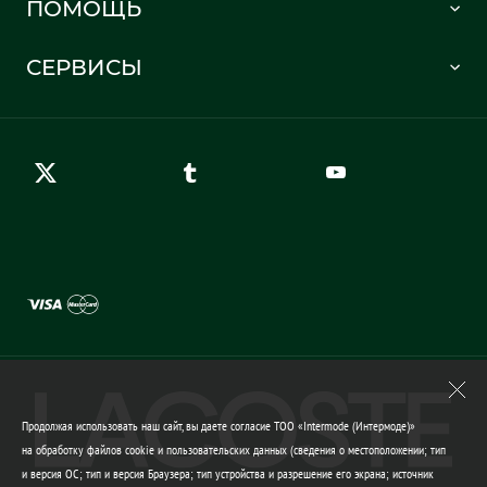
ПОМОЩЬ
Информация о доставке
Часто задаваемые вопросы
Отслеживание заказа
СЕРВИСЫ
Карта сайта
Правила возврата
Создать аккаунт
Контакты
Гарантия качества
Продолжая использовать наш сайт, вы даете согласие ТОО «Intermode (Интермоде)»
на обработку файлов cookie и пользовательских данных (сведения о местоположении; тип
и версия ОС; тип и версия Браузера; тип устройства и разрешение его экрана; источник