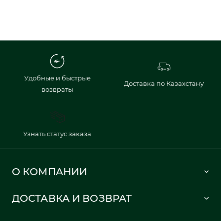
Удобные и быстрые
Доставка по Казахстану
возвраты
Узнать статус заказа
О КОМПАНИИ
Lacoste 1933
ДОСТАВКА И ВОЗВРАТ
Политика в отношении обработки персональных данных
Как сделать заказ
Публичная оферта