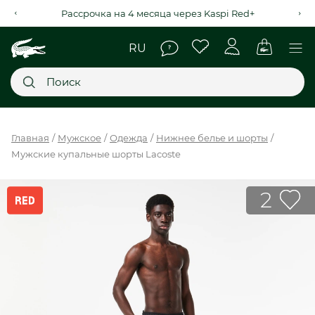
Рассрочка на 4 месяца через Kaspi Red+
Главное меню
Главная
Мужское
Одежда
Нижнее белье и шорты
Мужские купальные шорты Lacoste
НОВИНКИ
SALE
2
МУЖСКОЕ
ЖЕНСКОЕ
МЫ LACOSTE