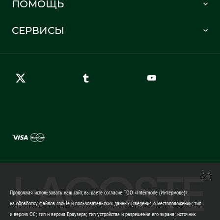
ПОМОЩЬ
Информация о доставке
Часто задаваемые вопросы
Отслеживание заказа
СЕРВИСЫ
Карта сайта
Правила возврата
Создать аккаунт
Контакты
Гарантия качества
Продолжая использовать наш сайт, вы даете согласие ТОО «Intermode (Интермоде)»
на обработку файлов cookie и пользовательских данных (сведения о местоположении; тип
и версия ОС; тип и версия Браузера; тип устройства и разрешение его экрана; источник