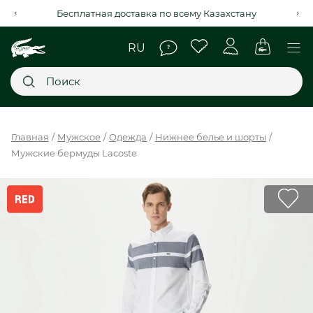
Рассрочка на 4 месяца через Kaspi Red+
Главное меню
Главная
Мужское
Одежда
Нижнее белье и шорты
Мужские бермуды Lacoste
НОВИНКИ
SALE
МУЖСКОЕ
ЖЕНСКОЕ
МЫ LACOSTE