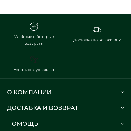
Удобные и быстрые
Доставка по Казахстану
возвраты
Узнать статус заказа
О КОМПАНИИ
Lacoste 1933
ДОСТАВКА И ВОЗВРАТ
Политика в отношении обработки персональных данных
Как сделать заказ
Публичная оферта
ПОМОЩЬ
Информация о доставке