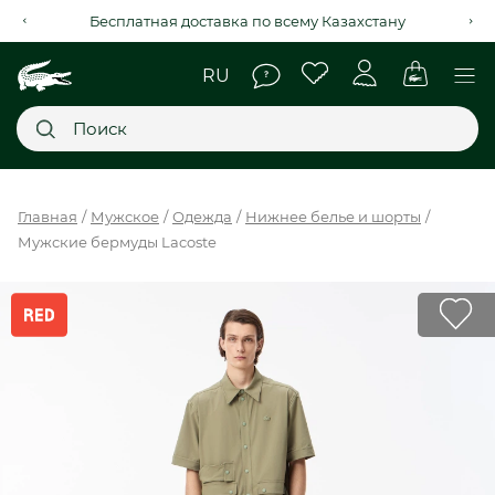
Рассрочка на 4 месяца через Kaspi Red+
Главное меню
Главная
Мужское
Одежда
Нижнее белье и шорты
Мужские бермуды Lacoste
НОВИНКИ
SALE
МУЖСКОЕ
ЖЕНСКОЕ
МЫ LACOSTE