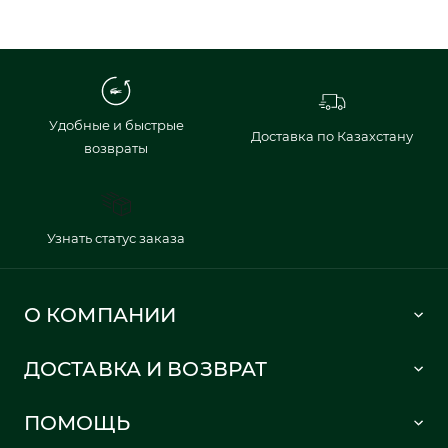
Удобные и быстрые
Доставка по Казахстану
возвраты
Узнать статус заказа
О КОМПАНИИ
Lacoste 1933
ДОСТАВКА И ВОЗВРАТ
Политика в отношении обработки персональных данных
Как сделать заказ
Публичная оферта
ПОМОЩЬ
Информация о доставке