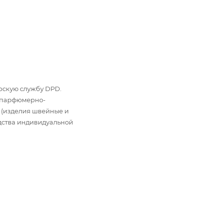
ьерскую службу DPD.
: парфюмерно-
 (изделия швейные и
дства индивидуальной