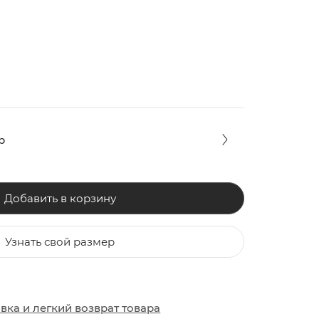
р
Добавить в корзину
Узнать свой размер
ЗАКИ
ОБУВЬ
ОБУВЬ
авка
и
легкий возврат товара