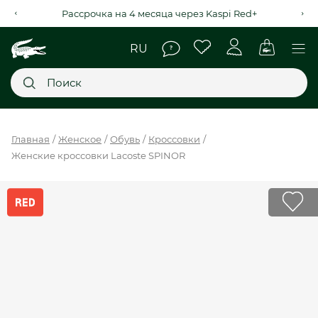
Рассрочка на 4 месяца через Kaspi Red+
Главное меню
Главная
Женское
Обувь
Кроссовки
Женские кроссовки Lacoste SPINOR
НОВИНКИ
SALE
МУЖСКОЕ
ЖЕНСКОЕ
МЫ LACOSTE