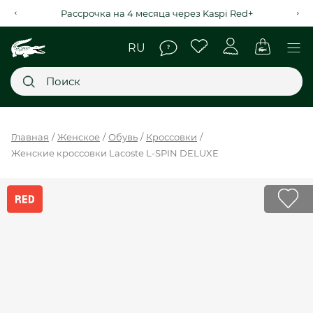
Рассрочка на 4 месяца через Kaspi Red+
Главное меню
Главная
Женское
Обувь
Кроссовки
Женские кроссовки Lacoste L-SPIN DELUXE
НОВИНКИ
SALE
МУЖСКОЕ
ЖЕНСКОЕ
МЫ LACOSTE