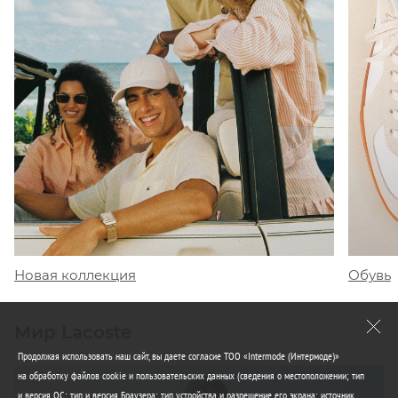
Обувь
Новая коллекция
Мир Lacoste
Продолжая использовать наш сайт, вы даете согласие ТОО «Intermode (Интермоде)»
на обработку файлов cookie и пользовательских данных (сведения о местоположении; тип
и версия ОС; тип и версия Браузера; тип устройства и разрешение его экрана; источник