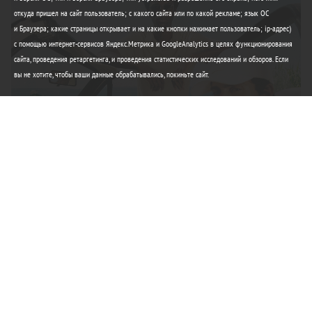
откуда пришел на сайт пользователь; с какого сайта или по какой рекламе; язык ОС
и Браузера; какие страницы открывает и на какие кнопки нажимает пользователь; ip-адрес)
с помощью интернет-сервисов Яндекс.Метрика и GoogleAnalytics в целях функционирования
сайта, проведения ретаргетинга, и проведения статистических исследований и обзоров. Если
вы не хотите, чтобы ваши данные обрабатывались, покиньте сайт.
Элегантность Lacoste
Любимые вещи этого лета
Купить