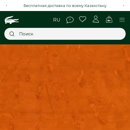
Рассрочка на 4 месяца через Kaspi Red+
Главное меню
НОВИНКИ
SALE
МУЖСКОЕ
ЖЕНСКОЕ
МЫ LACOSTE