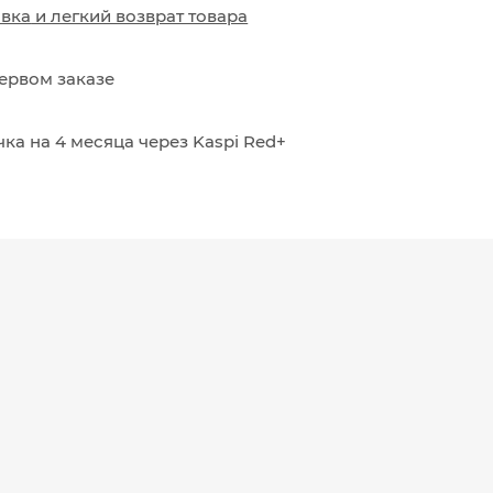
авка
и
легкий возврат товара
ервом заказе
ка на 4 месяца через Kaspi Red+