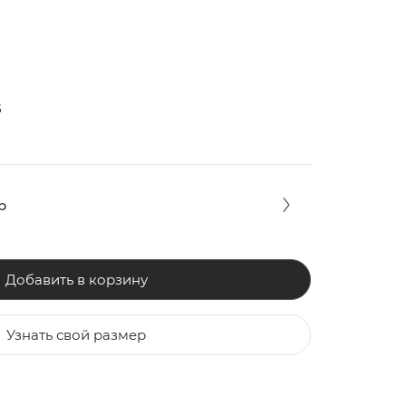
5
р
Добавить в корзину
ЗАКИ
ОБУВЬ
ОБУВЬ
Узнать свой размер