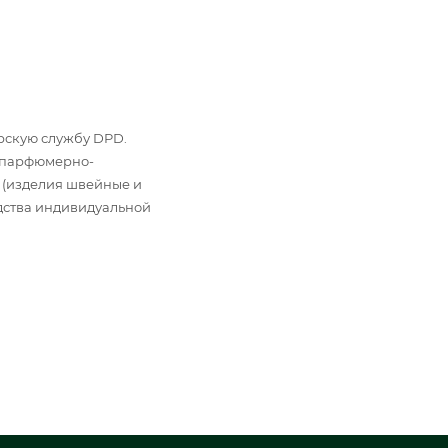
ьерскую службу DPD.
: парфюмерно-
 (изделия швейные и
дства индивидуальной