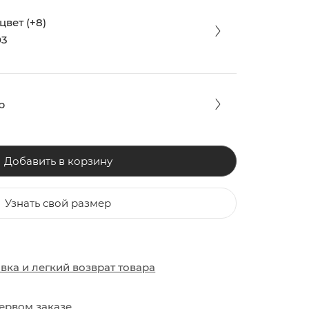
вет (+8)
03
р
Добавить в корзину
Узнать свой размер
ЗАКИ
ОБУВЬ
ОБУВЬ
авка
и
легкий возврат товара
ервом заказе