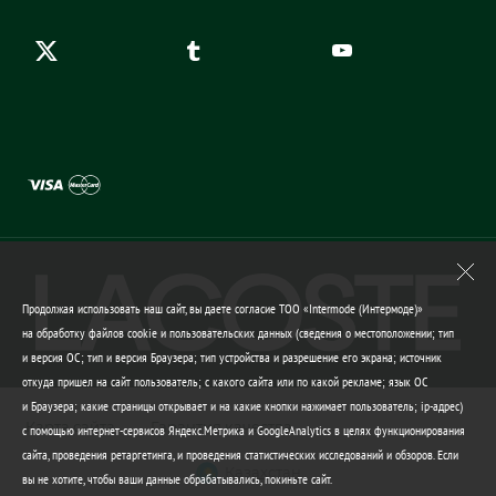
Гарантия качества
Продолжая использовать наш сайт, вы даете согласие ТОО «Intermode (Интермоде)»
на обработку файлов cookie и пользовательских данных (сведения о местоположении; тип
и версия ОС; тип и версия Браузера; тип устройства и разрешение его экрана; источник
откуда пришел на сайт пользователь; с какого сайта или по какой рекламе; язык ОС
и Браузера; какие страницы открывает и на какие кнопки нажимает пользователь; ip-адрес)
Карта сайта
Гарантия качества
с помощью интернет-сервисов Яндекс.Метрика и GoogleAnalytics в целях функционирования
сайта, проведения ретаргетинга, и проведения статистических исследований и обзоров. Если
Казахстан
вы не хотите, чтобы ваши данные обрабатывались, покиньте сайт.