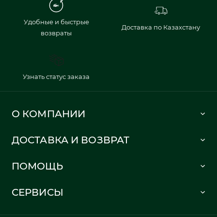
Удобные и быстрые
Доставка по Казахстану
возвраты
Узнать статус заказа
О КОМПАНИИ
Lacoste 1933
ДОСТАВКА И ВОЗВРАТ
Политика в отношении обработки персональных данных
Как сделать заказ
Публичная оферта
ПОМОЩЬ
Информация о доставке
Часто задаваемые вопросы
Отслеживание заказа
СЕРВИСЫ
Карта сайта
Правила возврата
Создать аккаунт
Контакты