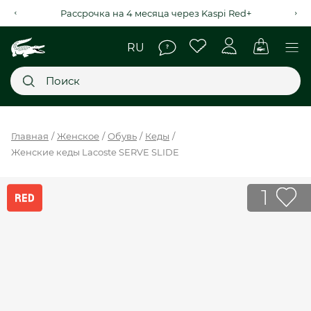
Рассрочка на 4 месяца через Kaspi Red+
Главное меню
Главная
Женское
Обувь
Кеды
Женские кеды Lacoste SERVE SLIDE
НОВИНКИ
SALE
1
МУЖСКОЕ
ЖЕНСКОЕ
МЫ LACOSTE