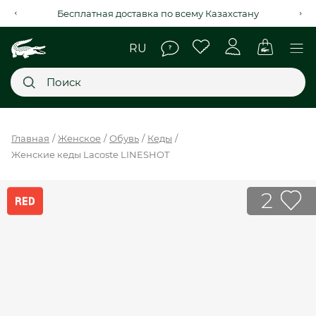
Рассрочка на 4 месяца через Kaspi Red+
Главное меню
Главная
Женское
Обувь
Кеды
Женские кеды Lacoste LINESHOT
НОВИНКИ
SALE
2
МУЖСКОЕ
ЖЕНСКОЕ
МЫ LACOSTE