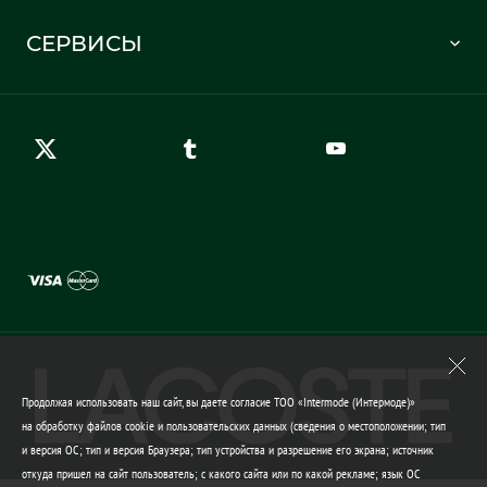
Часто задаваемые вопросы
Отслеживание заказа
СЕРВИСЫ
Карта сайта
Правила возврата
Создать аккаунт
Контакты
Гарантия качества
Продолжая использовать наш сайт, вы даете согласие ТОО «Intermode (Интермоде)»
на обработку файлов cookie и пользовательских данных (сведения о местоположении; тип
и версия ОС; тип и версия Браузера; тип устройства и разрешение его экрана; источник
откуда пришел на сайт пользователь; с какого сайта или по какой рекламе; язык ОС