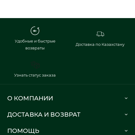
Удобные и быстрые
Доставка по Казахстану
возвраты
Узнать статус заказа
О КОМПАНИИ
Lacoste 1933
ДОСТАВКА И ВОЗВРАТ
Политика в отношении обработки персональных данных
Как сделать заказ
Публичная оферта
ПОМОЩЬ
Информация о доставке