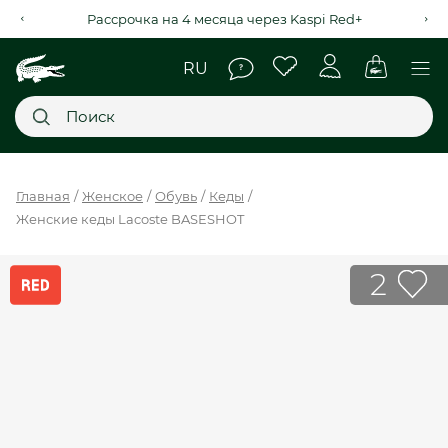
Рассрочка на 4 месяца через Kaspi Red+
Главное меню
Главная
Женское
Обувь
Кеды
Женские кеды Lacoste BASESHOT
НОВИНКИ
SALE
2
МУЖСКОЕ
ЖЕНСКОЕ
МЫ LACOSTE