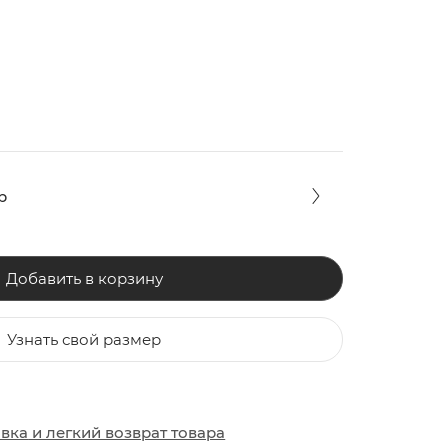
р
Добавить в корзину
Узнать свой размер
ЗАКИ
ОБУВЬ
ОБУВЬ
авка
и
легкий возврат товара