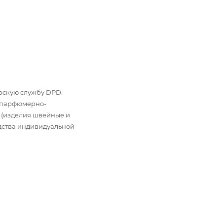
ьерскую службу DPD.
: парфюмерно-
 (изделия швейные и
дства индивидуальной