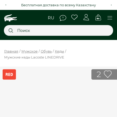
Рассрочка на 4 месяца через Kaspi Red+
Главное меню
Главная
Мужское
Обувь
Кеды
Мужские кеды Lacoste LINEDRIVE
НОВИНКИ
SALE
2
МУЖСКОЕ
ЖЕНСКОЕ
МЫ LACOSTE