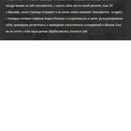
откуда пришел на сайт пользователь; с какого сайта или по какой рекламе; язык ОС
и Браузера; какие страницы открывает и на какие кнопки нажимает пользователь; ip-адрес)
с помощью интернет-сервисов Яндекс.Метрика и GoogleAnalytics в целях функционирования
сайта, проведения ретаргетинга, и проведения статистических исследований и обзоров. Если
вы не хотите, чтобы ваши данные обрабатывались, покиньте сайт.
Элегантность Lacoste
Любимые вещи этого лета
Купить