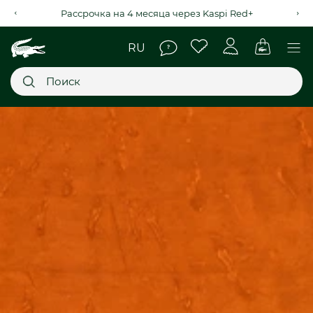
Рассрочка на 4 месяца через Kaspi Red+
Главное меню
НОВИНКИ
SALE
МУЖСКОЕ
ЖЕНСКОЕ
МЫ LACOSTE