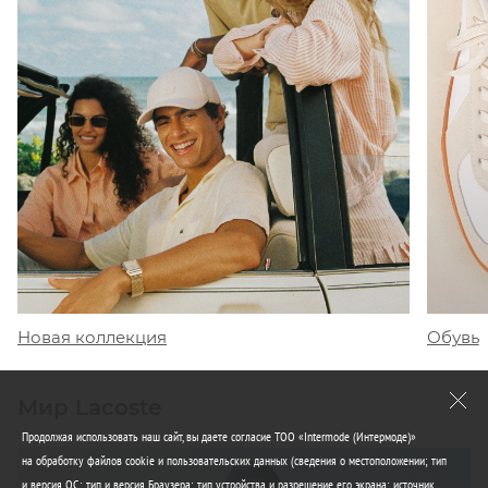
Обувь
Новая коллекция
Мир Lacoste
Продолжая использовать наш сайт, вы даете согласие ТОО «Intermode (Интермоде)»
на обработку файлов cookie и пользовательских данных (сведения о местоположении; тип
и версия ОС; тип и версия Браузера; тип устройства и разрешение его экрана; источник