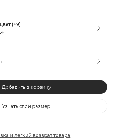
вет (+9)
6F
р
Добавить в корзину
Узнать свой размер
ЗАКИ
ОБУВЬ
ОБУВЬ
авка
и
легкий возврат товара