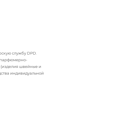
ьерскую службу DPD.
: парфюмерно-
 (изделия швейные и
дства индивидуальной