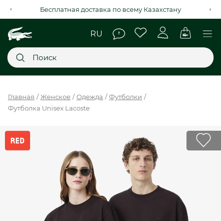
Рассрочка на 4 месяца через Kaspi Red+
Главное меню
Главная
Женское
Одежда
Футболки
Футболка Unisex Lacoste
НОВИНКИ
SALE
МУЖСКОЕ
ЖЕНСКОЕ
МЫ LACOSTE