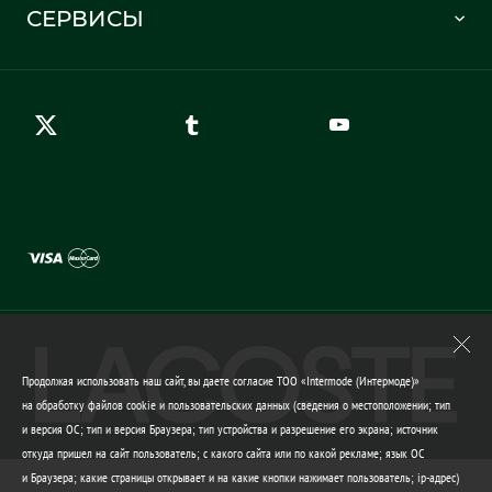
Отслеживание заказа
СЕРВИСЫ
Карта сайта
Правила возврата
Создать аккаунт
Контакты
Гарантия качества
Продолжая использовать наш сайт, вы даете согласие ТОО «Intermode (Интермоде)»
на обработку файлов cookie и пользовательских данных (сведения о местоположении; тип
и версия ОС; тип и версия Браузера; тип устройства и разрешение его экрана; источник
откуда пришел на сайт пользователь; с какого сайта или по какой рекламе; язык ОС
и Браузера; какие страницы открывает и на какие кнопки нажимает пользователь; ip-адрес)