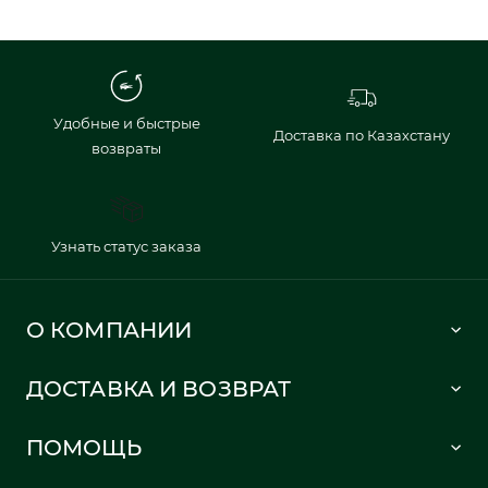
Удобные и быстрые
Доставка по Казахстану
возвраты
Узнать статус заказа
О КОМПАНИИ
Lacoste 1933
ДОСТАВКА И ВОЗВРАТ
Политика в отношении обработки персональных данных
Как сделать заказ
Публичная оферта
ПОМОЩЬ
Информация о доставке
Часто задаваемые вопросы