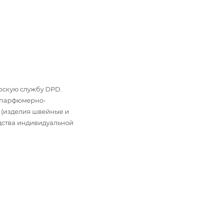
ьерскую службу DPD.
: парфюмерно-
 (изделия швейные и
дства индивидуальной