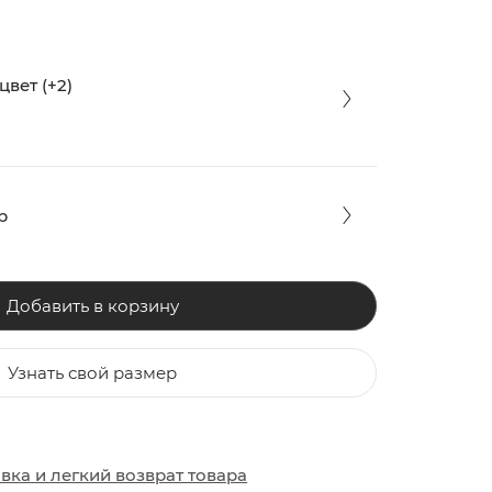
вет (+2)
р
Добавить в корзину
Узнать свой размер
ЗАКИ
ОБУВЬ
ОБУВЬ
авка
и
легкий возврат товара