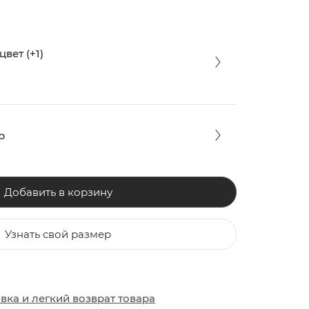
вет (+1)
р
Добавить в корзину
Узнать свой размер
ЗАКИ
ОБУВЬ
ОБУВЬ
авка
и
легкий возврат товара