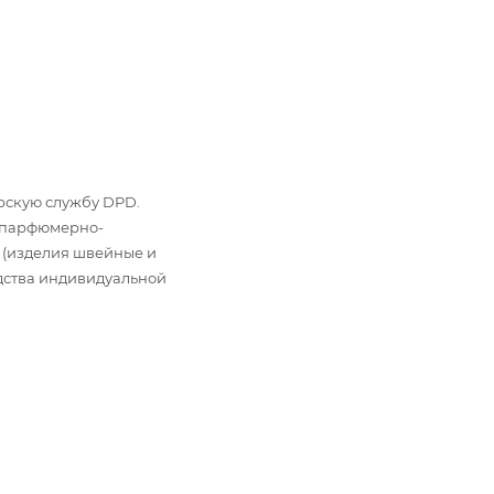
ьерскую службу DPD.
: парфюмерно-
 (изделия швейные и
дства индивидуальной