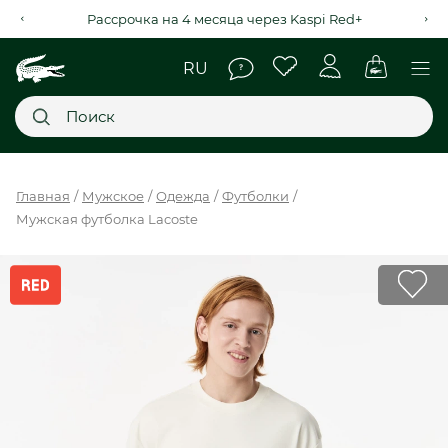
Рассрочка на 4 месяца через Kaspi Red+
Главное меню
Главная
Мужское
Одежда
Футболки
Мужская футболка Lacoste
НОВИНКИ
SALE
МУЖСКОЕ
ЖЕНСКОЕ
МЫ LACOSTE