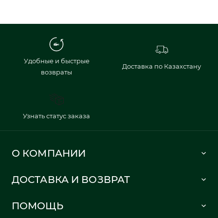
Удобные и быстрые
Доставка по Казахстану
возвраты
Узнать статус заказа
О КОМПАНИИ
Lacoste 1933
ДОСТАВКА И ВОЗВРАТ
Политика в отношении обработки персональных данных
Как сделать заказ
Публичная оферта
ПОМОЩЬ
Информация о доставке