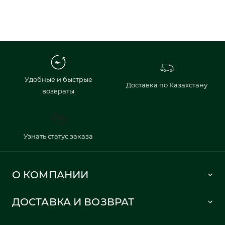
Удобные и быстрые
Доставка по Казахстану
возвраты
Узнать статус заказа
О КОМПАНИИ
Lacoste 1933
ДОСТАВКА И ВОЗВРАТ
Политика в отношении обработки персональных данных
Как сделать заказ
Публичная оферта