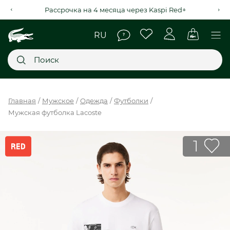
Рассрочка на 4 месяца через Kaspi Red+
Главное меню
Главная
Мужское
Одежда
Футболки
Мужская футболка Lacoste
НОВИНКИ
SALE
1
МУЖСКОЕ
ЖЕНСКОЕ
МЫ LACOSTE