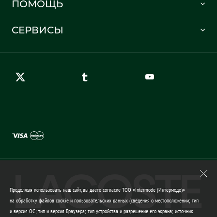
ПОМОЩЬ
Информация о доставке
Часто задаваемые вопросы
Отслеживание заказа
СЕРВИСЫ
Карта сайта
Правила возврата
Создать аккаунт
Контакты
Гарантия качества
Продолжая использовать наш сайт, вы даете согласие ТОО «Intermode (Интермоде)»
на обработку файлов cookie и пользовательских данных (сведения о местоположении; тип
и версия ОС; тип и версия Браузера; тип устройства и разрешение его экрана; источник