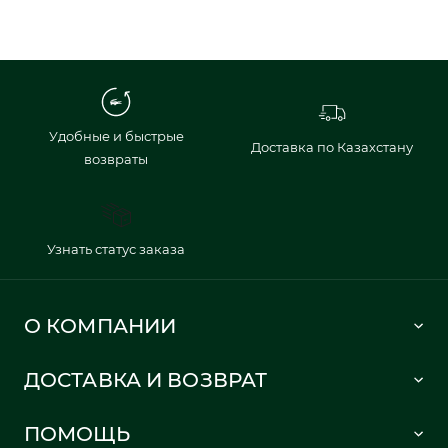
Удобные и быстрые
Доставка по Казахстану
возвраты
Узнать статус заказа
О КОМПАНИИ
Lacoste 1933
ДОСТАВКА И ВОЗВРАТ
Политика в отношении обработки персональных данных
Как сделать заказ
Публичная оферта
ПОМОЩЬ
Информация о доставке