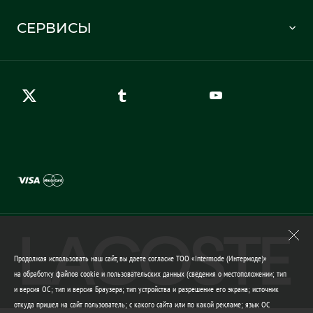
Часто задаваемые вопросы
Отслеживание заказа
СЕРВИСЫ
Карта сайта
Правила возврата
Создать аккаунт
Контакты
Гарантия качества
Продолжая использовать наш сайт, вы даете согласие ТОО «Intermode (Интермоде)»
на обработку файлов cookie и пользовательских данных (сведения о местоположении; тип
и версия ОС; тип и версия Браузера; тип устройства и разрешение его экрана; источник
откуда пришел на сайт пользователь; с какого сайта или по какой рекламе; язык ОС