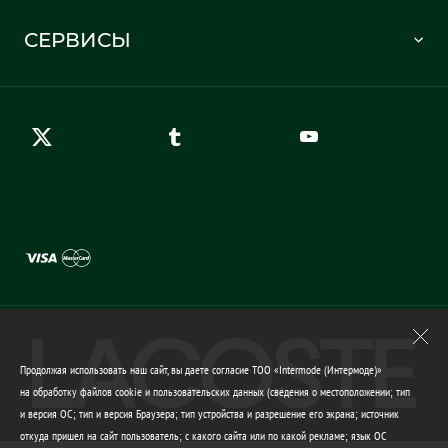
Часто задаваемые вопросы
Отслеживание заказа
СЕРВИСЫ
Карта сайта
Правила возврата
Создать аккаунт
Контакты
Гарантия качества
Продолжая использовать наш сайт, вы даете согласие ТОО «Intermode (Интермоде)»
на обработку файлов cookie и пользовательских данных (сведения о местоположении; тип
и версия ОС; тип и версия Браузера; тип устройства и разрешение его экрана; источник
откуда пришел на сайт пользователь; с какого сайта или по какой рекламе; язык ОС