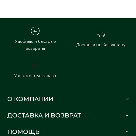
Удобные и быстрые
Доставка по Казахстану
возвраты
Узнать статус заказа
О КОМПАНИИ
Lacoste 1933
ДОСТАВКА И ВОЗВРАТ
Политика в отношении обработки персональных данных
Как сделать заказ
Публичная оферта
ПОМОЩЬ
Информация о доставке